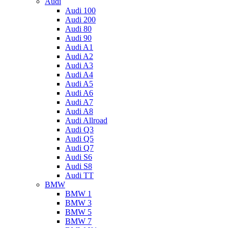
Audi
Audi 100
Audi 200
Audi 80
Audi 90
Audi A1
Audi A2
Audi A3
Audi A4
Audi A5
Audi A6
Audi A7
Audi A8
Audi Allroad
Audi Q3
Audi Q5
Audi Q7
Audi S6
Audi S8
Audi TT
BMW
BMW 1
BMW 3
BMW 5
BMW 7