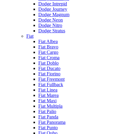
Dodge Intrepid
Dodge Journey
Dodge Magnum
Dodge Neon
Dodge Nitro
Dodge Stratus
Fiat
Fiat Albea
Fiat Bravo
Fiat Cargo
Fiat Croma
Fiat Doblo
Fiat Ducato
Fiat Fiorino
Fiat Freemont
Fiat Fullback
Fiat Linea
Fiat Marea
Fiat Maxi
Fiat Multipla
Fiat Palio
Fiat Panda
Fiat Panorama
Fiat Punto
Fiat Qubo