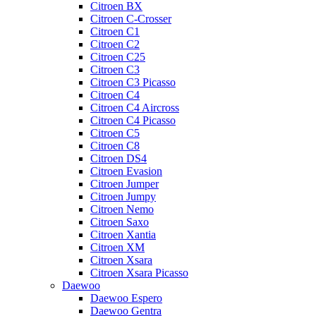
Citroen BX
Citroen C-Crosser
Citroen C1
Citroen C2
Citroen C25
Citroen C3
Citroen C3 Picasso
Citroen C4
Citroen C4 Aircross
Citroen C4 Picasso
Citroen C5
Citroen C8
Citroen DS4
Citroen Evasion
Citroen Jumper
Citroen Jumpy
Citroen Nemo
Citroen Saxo
Citroen Xantia
Citroen XM
Citroen Xsara
Citroen Xsara Picasso
Daewoo
Daewoo Espero
Daewoo Gentra