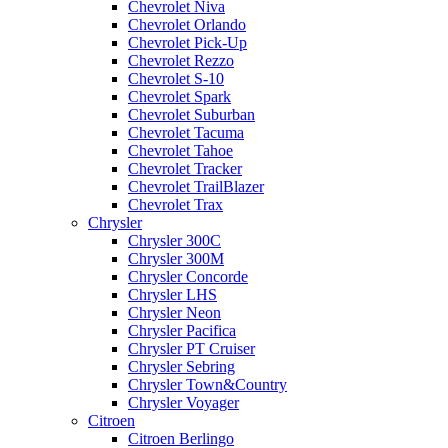
Chevrolet Niva
Chevrolet Orlando
Chevrolet Pick-Up
Chevrolet Rezzo
Chevrolet S-10
Chevrolet Spark
Chevrolet Suburban
Chevrolet Tacuma
Chevrolet Tahoe
Chevrolet Tracker
Chevrolet TrailBlazer
Chevrolet Trax
Chrysler
Chrysler 300C
Chrysler 300M
Chrysler Concorde
Chrysler LHS
Chrysler Neon
Chrysler Pacifica
Chrysler PT Cruiser
Chrysler Sebring
Chrysler Town&Country
Chrysler Voyager
Citroen
Citroen Berlingo