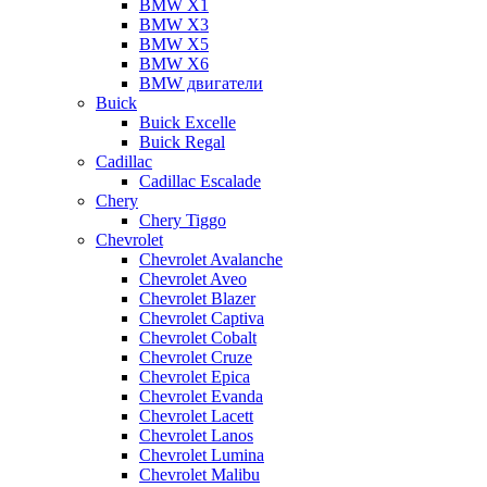
BMW X1
BMW X3
BMW X5
BMW X6
BMW двигатели
Buick
Buick Excelle
Buick Regal
Cadillac
Cadillac Escalade
Chery
Chery Tiggo
Chevrolet
Chevrolet Avalanche
Chevrolet Aveo
Chevrolet Blazer
Chevrolet Captiva
Chevrolet Cobalt
Chevrolet Cruze
Chevrolet Epica
Chevrolet Evanda
Chevrolet Lacett
Chevrolet Lanos
Chevrolet Lumina
Chevrolet Malibu