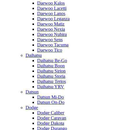
Daewoo Kalos
Daewoo Lacetti
Daewoo Lanos
Daewoo Leganza
Daewoo Matiz
Daewoo Nexia
Daewoo Nubira
Daewoo Sens
Daewoo Tacuma
Daewoo Tico
Daihatsu
Daihatsu Be-Go
Daihatsu Boon
Daihatsu Sirion
Daihatsu Storia
Daihatsu Terios
Daihatsu YRV
Datsun
Datsun Mi-Do
Datsun On-Do
Dodge
Dodge Caliber
Dodge Caravan
Dodge Dakota
Dodge Durango