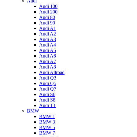
Audi
Audi 100
Audi 200
Audi 80
Audi 90
Audi A1
Audi A2
Audi A3
Audi A4
Audi A5
Audi A6
Audi A7
Audi A8
Audi Allroad
Audi Q3
Audi Q5
Audi Q7
Audi S6
Audi S8
Audi TT
BMW
BMW 1
BMW 3
BMW 5
BMW 7