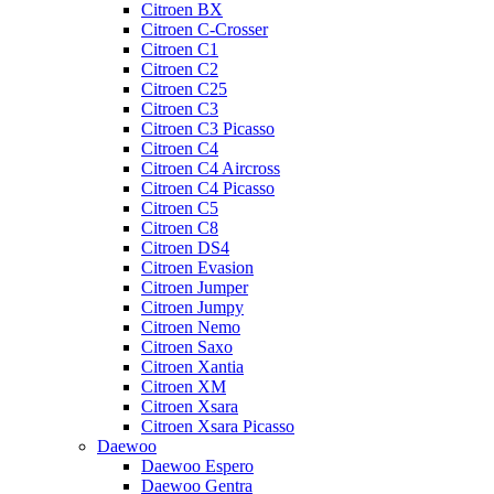
Citroen BX
Citroen C-Crosser
Citroen C1
Citroen C2
Citroen C25
Citroen C3
Citroen C3 Picasso
Citroen C4
Citroen C4 Aircross
Citroen C4 Picasso
Citroen C5
Citroen C8
Citroen DS4
Citroen Evasion
Citroen Jumper
Citroen Jumpy
Citroen Nemo
Citroen Saxo
Citroen Xantia
Citroen XM
Citroen Xsara
Citroen Xsara Picasso
Daewoo
Daewoo Espero
Daewoo Gentra