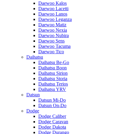
Daewoo Kalos
Daewoo Lacetti
Daewoo Lanos
Daewoo Leganza
Daewoo Matiz
Daewoo Nexia
Daewoo Nubira
Daewoo Sens
Daewoo Tacuma
Daewoo Tico
Daihatsu
Daihatsu Be-Go
Daihatsu Boon
Daihatsu Sirion
Daihatsu Storia
Daihatsu Terios
Daihatsu YRV
Datsun
Datsun Mi-Do
Datsun On-Do
Dodge
Dodge Caliber
Dodge Caravan
Dodge Dakota
Dodge Durango