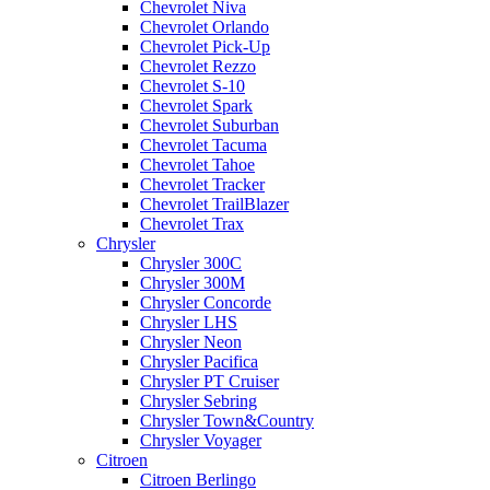
Chevrolet Niva
Chevrolet Orlando
Chevrolet Pick-Up
Chevrolet Rezzo
Chevrolet S-10
Chevrolet Spark
Chevrolet Suburban
Chevrolet Tacuma
Chevrolet Tahoe
Chevrolet Tracker
Chevrolet TrailBlazer
Chevrolet Trax
Chrysler
Chrysler 300C
Chrysler 300M
Chrysler Concorde
Chrysler LHS
Chrysler Neon
Chrysler Pacifica
Chrysler PT Cruiser
Chrysler Sebring
Chrysler Town&Country
Chrysler Voyager
Citroen
Citroen Berlingo