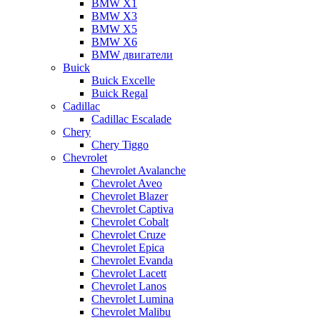
BMW X1
BMW X3
BMW X5
BMW X6
BMW двигатели
Buick
Buick Excelle
Buick Regal
Cadillac
Cadillac Escalade
Chery
Chery Tiggo
Chevrolet
Chevrolet Avalanche
Chevrolet Aveo
Chevrolet Blazer
Chevrolet Captiva
Chevrolet Cobalt
Chevrolet Cruze
Chevrolet Epica
Chevrolet Evanda
Chevrolet Lacett
Chevrolet Lanos
Chevrolet Lumina
Chevrolet Malibu