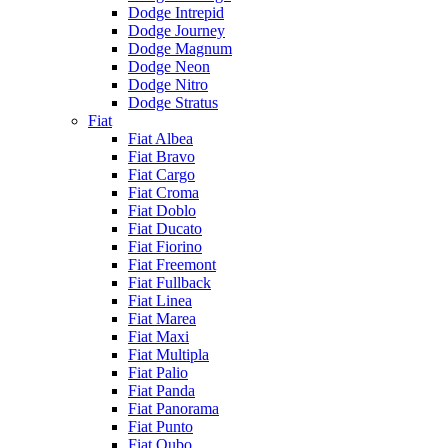
Dodge Intrepid
Dodge Journey
Dodge Magnum
Dodge Neon
Dodge Nitro
Dodge Stratus
Fiat
Fiat Albea
Fiat Bravo
Fiat Cargo
Fiat Croma
Fiat Doblo
Fiat Ducato
Fiat Fiorino
Fiat Freemont
Fiat Fullback
Fiat Linea
Fiat Marea
Fiat Maxi
Fiat Multipla
Fiat Palio
Fiat Panda
Fiat Panorama
Fiat Punto
Fiat Qubo