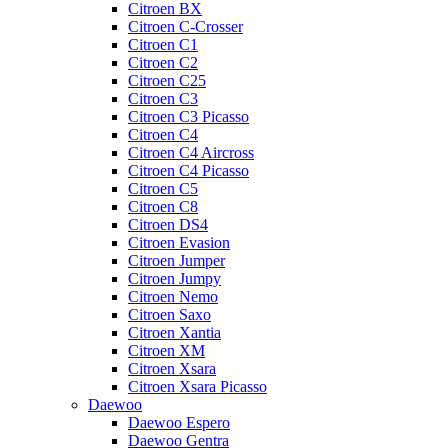
Citroen BX
Citroen C-Crosser
Citroen C1
Citroen C2
Citroen C25
Citroen C3
Citroen C3 Picasso
Citroen C4
Citroen C4 Aircross
Citroen C4 Picasso
Citroen C5
Citroen C8
Citroen DS4
Citroen Evasion
Citroen Jumper
Citroen Jumpy
Citroen Nemo
Citroen Saxo
Citroen Xantia
Citroen XM
Citroen Xsara
Citroen Xsara Picasso
Daewoo
Daewoo Espero
Daewoo Gentra