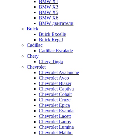
BMW X1
BMW X3
BMW X5
BMW X6
BMW двигатели
Buick
Buick Excelle
Buick Regal
Cadillac
Cadillac Escalade
Chery
Chery Tiggo
Chevrolet
Chevrolet Avalanche
Chevrolet Aveo
Chevrolet Blazer
Chevrolet Captiva
Chevrolet Cobalt
Chevrolet Cruze
Chevrolet Epica
Chevrolet Evanda
Chevrolet Lacett
Chevrolet Lanos
Chevrolet Lumina
Chevrolet Malibu