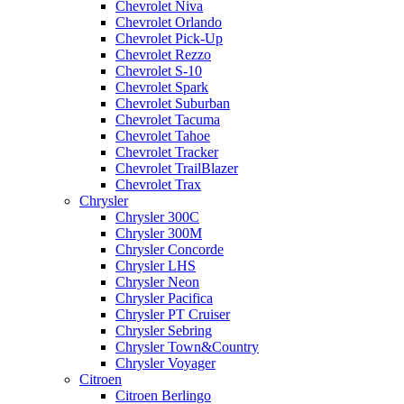
Chevrolet Niva
Chevrolet Orlando
Chevrolet Pick-Up
Chevrolet Rezzo
Chevrolet S-10
Chevrolet Spark
Chevrolet Suburban
Chevrolet Tacuma
Chevrolet Tahoe
Chevrolet Tracker
Chevrolet TrailBlazer
Chevrolet Trax
Chrysler
Chrysler 300C
Chrysler 300M
Chrysler Concorde
Chrysler LHS
Chrysler Neon
Chrysler Pacifica
Chrysler PT Cruiser
Chrysler Sebring
Chrysler Town&Country
Chrysler Voyager
Citroen
Citroen Berlingo