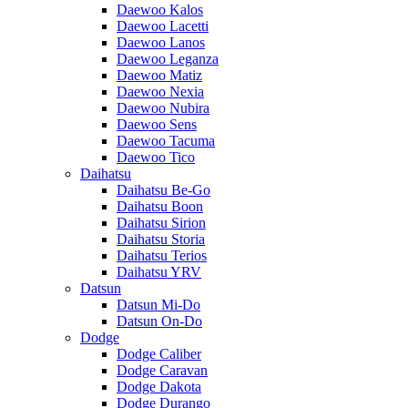
Daewoo Kalos
Daewoo Lacetti
Daewoo Lanos
Daewoo Leganza
Daewoo Matiz
Daewoo Nexia
Daewoo Nubira
Daewoo Sens
Daewoo Tacuma
Daewoo Tico
Daihatsu
Daihatsu Be-Go
Daihatsu Boon
Daihatsu Sirion
Daihatsu Storia
Daihatsu Terios
Daihatsu YRV
Datsun
Datsun Mi-Do
Datsun On-Do
Dodge
Dodge Caliber
Dodge Caravan
Dodge Dakota
Dodge Durango