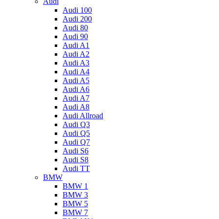
Audi
Audi 100
Audi 200
Audi 80
Audi 90
Audi A1
Audi A2
Audi A3
Audi A4
Audi A5
Audi A6
Audi A7
Audi A8
Audi Allroad
Audi Q3
Audi Q5
Audi Q7
Audi S6
Audi S8
Audi TT
BMW
BMW 1
BMW 3
BMW 5
BMW 7