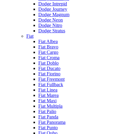
Dodge Intrepid
Dodge Journey
Dodge Magnum
Dodge Neon
Dodge Nitro
Dodge Stratus
Fiat
Fiat Albea
Fiat Bravo
Fiat Cargo
Fiat Croma
Fiat Doblo
Fiat Ducato
Fiat Fiorino
Fiat Freemont
Fiat Fullback
Fiat Linea
Fiat Marea
Fiat Maxi
Fiat Multipla
Fiat Palio
Fiat Panda
Fiat Panorama
Fiat Punto
Fiat Qubo