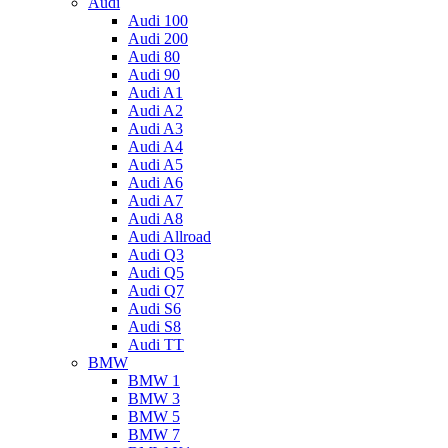
Audi
Audi 100
Audi 200
Audi 80
Audi 90
Audi A1
Audi A2
Audi A3
Audi A4
Audi A5
Audi A6
Audi A7
Audi A8
Audi Allroad
Audi Q3
Audi Q5
Audi Q7
Audi S6
Audi S8
Audi TT
BMW
BMW 1
BMW 3
BMW 5
BMW 7