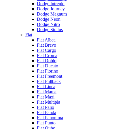
Dodge Intrepid
Dodge Journey
Dodge Magnum
Dodge Neon
Dodge Nitro
Dodge Stratus
Fiat
Fiat Albea
Fiat Bravo
Fiat Cargo
Fiat Croma
Fiat Doblo
Fiat Ducato
Fiat Fiorino
Fiat Freemont
Fiat Fullback
Fiat Linea
Fiat Marea
Fiat Maxi
Fiat Multipla
Fiat Palio
Fiat Panda
Fiat Panorama
Fiat Punto
Fiat Qubo