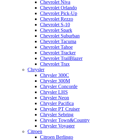
Chevrolet Niva
Chevrolet Orlando
Chevrolet Pick-Up
Chevrolet Rezzo
Chevrolet S-10
Chevrolet Spark
Chevrolet Suburban
Chevrolet Tacuma
Chevrolet Tahoe
Chevrolet Tracker
Chevrolet TrailBlazer
Chevrolet Trax
Chrysler
Chrysler 300C
Chrysler 300M
Chrysler Concorde
Chrysler LHS
Chrysler Neon
Chrysler Pacifica
Chrysler PT Cruiser
Chrysler Sebring
Chrysler Town&Country
Chrysler Voyager
Citroen
Citroen Berlingo