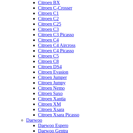
Citroen BX
Citroen C-Crosser
Citroen C1
Citroen C2
Citroen C25
Citroen C3
Citroen C3 Picasso
Citroen C4
Citroen C4 Aircross
Citroen C4 Picasso
Citroen C5
Citroen C8
Citroen DS4
Citroen Evasion
Citroen Jumper
Citroen Jumpy
Citroen Nemo
Citroen Saxo
Citroen Xantia
Citroen XM
Citroen Xsara
Citroen Xsara Picasso
Daewoo
Daewoo Espero
Daewoo Gentra