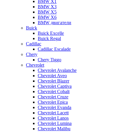
BMW X1
BMW X3
BMW X5
BMW X6
BMW двигатели
Buick
Buick Excelle
Buick Regal
Cadillac
Cadillac Escalade
Chery
Chery Tiggo
Chevrolet
Chevrolet Avalanche
Chevrolet Aveo
Chevrolet Blazer
Chevrolet Captiva
Chevrolet Cobalt
Chevrolet Cruze
Chevrolet Epica
Chevrolet Evanda
Chevrolet Lacett
Chevrolet Lanos
Chevrolet Lumina
Chevrolet Malibu