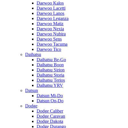
Daewoo Kalos
Daewoo Lacetti
Daewoo Lanos
Daewoo Leganza
Daewoo Matiz
Daewoo Nexia
Daewoo Nubira
Daewoo Sens
Daewoo Tacuma
Daewoo Tico
Daihatsu
Daihatsu Be-Go
Daihatsu Boon
Daihatsu Sirion
Daihatsu Storia
Daihatsu Terios
Daihatsu YRV
Datsun
Datsun Mi-Do
Datsun On-Do
Dodge
Dodge Caliber
Dodge Caravan
Dodge Dakota
Dodge Durango