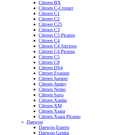
Citroen BX
Citroen C-Crosser
Citroen C1
Citroen C2
Citroen C25
Citroen C3
Citroen C3 Picasso
Citroen C4
Citroen C4 Aircross
Citroen C4 Picasso
Citroen C5
Citroen C8
Citroen DS4
Citroen Evasion
Citroen Jumper
Citroen Jumpy
Citroen Nemo
Citroen Saxo
Citroen Xantia
Citroen XM
Citroen Xsara
Citroen Xsara Picasso
Daewoo
Daewoo Espero
Daewoo Gentra