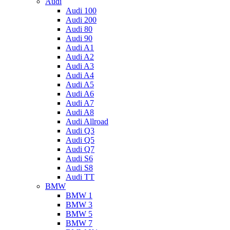
Audi
Audi 100
Audi 200
Audi 80
Audi 90
Audi A1
Audi A2
Audi A3
Audi A4
Audi A5
Audi A6
Audi A7
Audi A8
Audi Allroad
Audi Q3
Audi Q5
Audi Q7
Audi S6
Audi S8
Audi TT
BMW
BMW 1
BMW 3
BMW 5
BMW 7