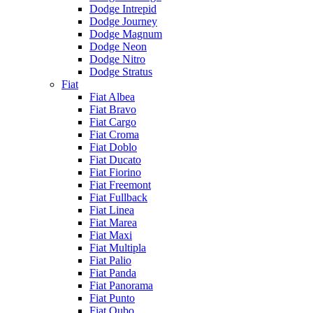
Dodge Intrepid
Dodge Journey
Dodge Magnum
Dodge Neon
Dodge Nitro
Dodge Stratus
Fiat
Fiat Albea
Fiat Bravo
Fiat Cargo
Fiat Croma
Fiat Doblo
Fiat Ducato
Fiat Fiorino
Fiat Freemont
Fiat Fullback
Fiat Linea
Fiat Marea
Fiat Maxi
Fiat Multipla
Fiat Palio
Fiat Panda
Fiat Panorama
Fiat Punto
Fiat Qubo