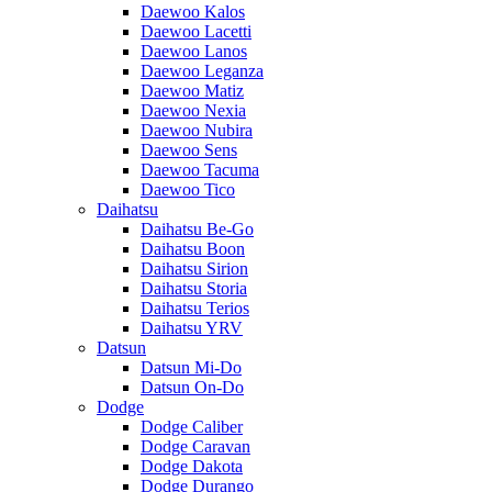
Daewoo Kalos
Daewoo Lacetti
Daewoo Lanos
Daewoo Leganza
Daewoo Matiz
Daewoo Nexia
Daewoo Nubira
Daewoo Sens
Daewoo Tacuma
Daewoo Tico
Daihatsu
Daihatsu Be-Go
Daihatsu Boon
Daihatsu Sirion
Daihatsu Storia
Daihatsu Terios
Daihatsu YRV
Datsun
Datsun Mi-Do
Datsun On-Do
Dodge
Dodge Caliber
Dodge Caravan
Dodge Dakota
Dodge Durango