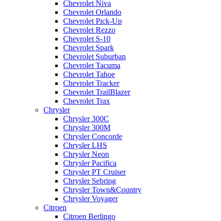
Chevrolet Niva
Chevrolet Orlando
Chevrolet Pick-Up
Chevrolet Rezzo
Chevrolet S-10
Chevrolet Spark
Chevrolet Suburban
Chevrolet Tacuma
Chevrolet Tahoe
Chevrolet Tracker
Chevrolet TrailBlazer
Chevrolet Trax
Chrysler
Chrysler 300C
Chrysler 300M
Chrysler Concorde
Chrysler LHS
Chrysler Neon
Chrysler Pacifica
Chrysler PT Cruiser
Chrysler Sebring
Chrysler Town&Country
Chrysler Voyager
Citroen
Citroen Berlingo