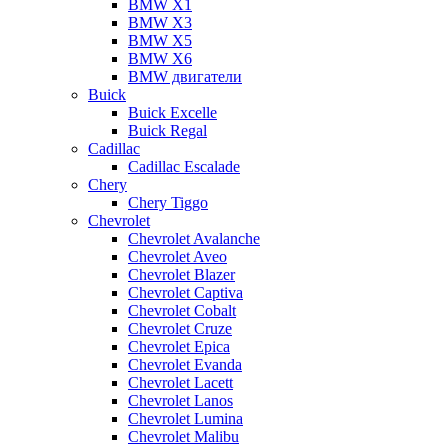
BMW X1
BMW X3
BMW X5
BMW X6
BMW двигатели
Buick
Buick Excelle
Buick Regal
Cadillac
Cadillac Escalade
Chery
Chery Tiggo
Chevrolet
Chevrolet Avalanche
Chevrolet Aveo
Chevrolet Blazer
Chevrolet Captiva
Chevrolet Cobalt
Chevrolet Cruze
Chevrolet Epica
Chevrolet Evanda
Chevrolet Lacett
Chevrolet Lanos
Chevrolet Lumina
Chevrolet Malibu