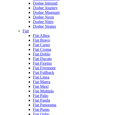
Dodge Intrepid
Dodge Journey
Dodge Magnum
Dodge Neon
Dodge Nitro
Dodge Stratus
Fiat
Fiat Albea
Fiat Bravo
Fiat Cargo
Fiat Croma
Fiat Doblo
Fiat Ducato
Fiat Fiorino
Fiat Freemont
Fiat Fullback
Fiat Linea
Fiat Marea
Fiat Maxi
Fiat Multipla
Fiat Palio
Fiat Panda
Fiat Panorama
Fiat Punto
Fiat Qubo