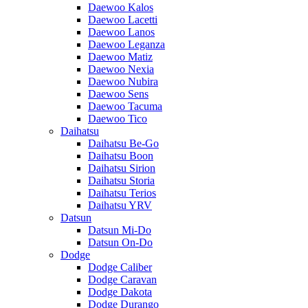
Daewoo Kalos
Daewoo Lacetti
Daewoo Lanos
Daewoo Leganza
Daewoo Matiz
Daewoo Nexia
Daewoo Nubira
Daewoo Sens
Daewoo Tacuma
Daewoo Tico
Daihatsu
Daihatsu Be-Go
Daihatsu Boon
Daihatsu Sirion
Daihatsu Storia
Daihatsu Terios
Daihatsu YRV
Datsun
Datsun Mi-Do
Datsun On-Do
Dodge
Dodge Caliber
Dodge Caravan
Dodge Dakota
Dodge Durango