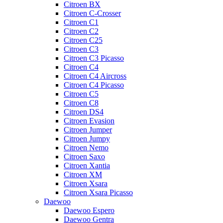
Citroen BX
Citroen C-Crosser
Citroen C1
Citroen C2
Citroen C25
Citroen C3
Citroen C3 Picasso
Citroen C4
Citroen C4 Aircross
Citroen C4 Picasso
Citroen C5
Citroen C8
Citroen DS4
Citroen Evasion
Citroen Jumper
Citroen Jumpy
Citroen Nemo
Citroen Saxo
Citroen Xantia
Citroen XM
Citroen Xsara
Citroen Xsara Picasso
Daewoo
Daewoo Espero
Daewoo Gentra