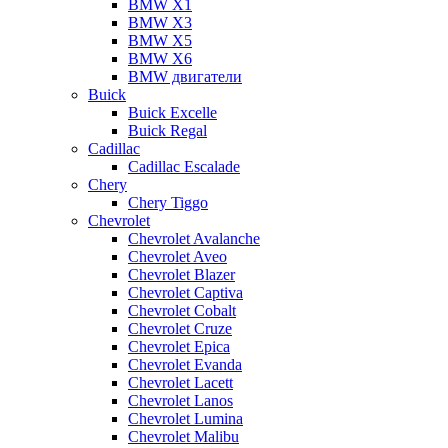
BMW X1
BMW X3
BMW X5
BMW X6
BMW двигатели
Buick
Buick Excelle
Buick Regal
Cadillac
Cadillac Escalade
Chery
Chery Tiggo
Chevrolet
Chevrolet Avalanche
Chevrolet Aveo
Chevrolet Blazer
Chevrolet Captiva
Chevrolet Cobalt
Chevrolet Cruze
Chevrolet Epica
Chevrolet Evanda
Chevrolet Lacett
Chevrolet Lanos
Chevrolet Lumina
Chevrolet Malibu