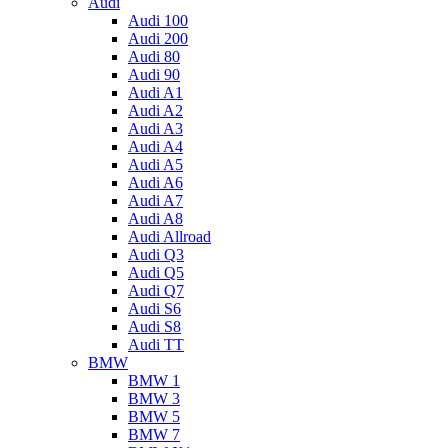
Audi
Audi 100
Audi 200
Audi 80
Audi 90
Audi A1
Audi A2
Audi A3
Audi A4
Audi A5
Audi A6
Audi A7
Audi A8
Audi Allroad
Audi Q3
Audi Q5
Audi Q7
Audi S6
Audi S8
Audi TT
BMW
BMW 1
BMW 3
BMW 5
BMW 7