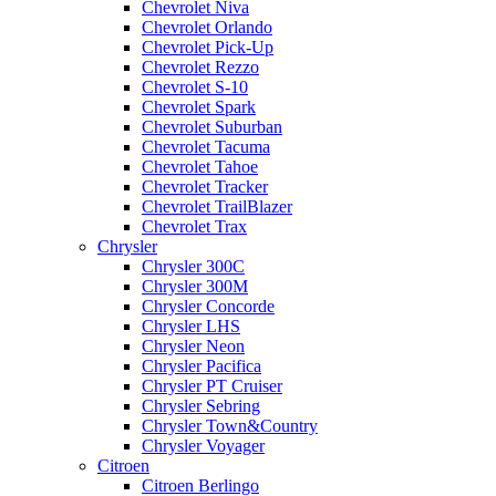
Chevrolet Niva
Chevrolet Orlando
Chevrolet Pick-Up
Chevrolet Rezzo
Chevrolet S-10
Chevrolet Spark
Chevrolet Suburban
Chevrolet Tacuma
Chevrolet Tahoe
Chevrolet Tracker
Chevrolet TrailBlazer
Chevrolet Trax
Chrysler
Chrysler 300C
Chrysler 300M
Chrysler Concorde
Chrysler LHS
Chrysler Neon
Chrysler Pacifica
Chrysler PT Cruiser
Chrysler Sebring
Chrysler Town&Country
Chrysler Voyager
Citroen
Citroen Berlingo