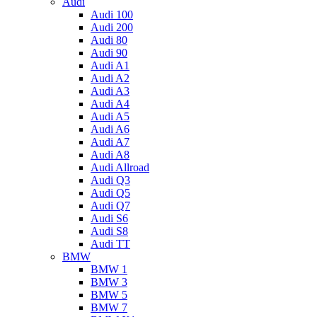
Audi
Audi 100
Audi 200
Audi 80
Audi 90
Audi A1
Audi A2
Audi A3
Audi A4
Audi A5
Audi A6
Audi A7
Audi A8
Audi Allroad
Audi Q3
Audi Q5
Audi Q7
Audi S6
Audi S8
Audi TT
BMW
BMW 1
BMW 3
BMW 5
BMW 7