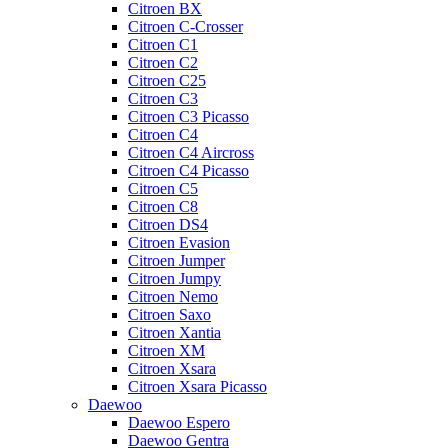
Citroen BX
Citroen C-Crosser
Citroen C1
Citroen C2
Citroen C25
Citroen C3
Citroen C3 Picasso
Citroen C4
Citroen C4 Aircross
Citroen C4 Picasso
Citroen C5
Citroen C8
Citroen DS4
Citroen Evasion
Citroen Jumper
Citroen Jumpy
Citroen Nemo
Citroen Saxo
Citroen Xantia
Citroen XM
Citroen Xsara
Citroen Xsara Picasso
Daewoo
Daewoo Espero
Daewoo Gentra