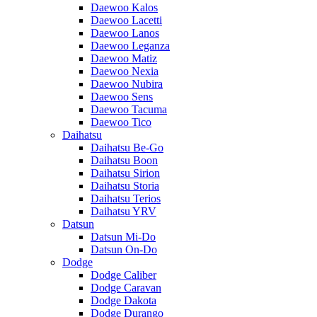
Daewoo Kalos
Daewoo Lacetti
Daewoo Lanos
Daewoo Leganza
Daewoo Matiz
Daewoo Nexia
Daewoo Nubira
Daewoo Sens
Daewoo Tacuma
Daewoo Tico
Daihatsu
Daihatsu Be-Go
Daihatsu Boon
Daihatsu Sirion
Daihatsu Storia
Daihatsu Terios
Daihatsu YRV
Datsun
Datsun Mi-Do
Datsun On-Do
Dodge
Dodge Caliber
Dodge Caravan
Dodge Dakota
Dodge Durango