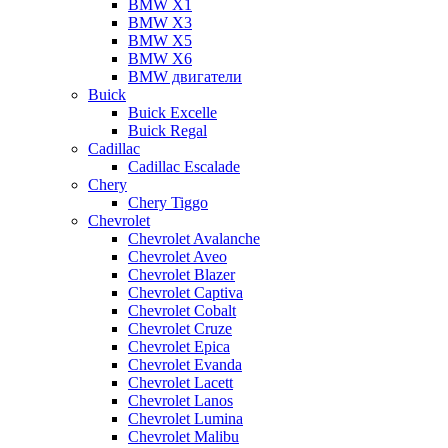
BMW X1
BMW X3
BMW X5
BMW X6
BMW двигатели
Buick
Buick Excelle
Buick Regal
Cadillac
Cadillac Escalade
Chery
Chery Tiggo
Chevrolet
Chevrolet Avalanche
Chevrolet Aveo
Chevrolet Blazer
Chevrolet Captiva
Chevrolet Cobalt
Chevrolet Cruze
Chevrolet Epica
Chevrolet Evanda
Chevrolet Lacett
Chevrolet Lanos
Chevrolet Lumina
Chevrolet Malibu