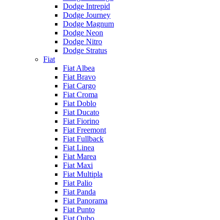
Dodge Intrepid
Dodge Journey
Dodge Magnum
Dodge Neon
Dodge Nitro
Dodge Stratus
Fiat
Fiat Albea
Fiat Bravo
Fiat Cargo
Fiat Croma
Fiat Doblo
Fiat Ducato
Fiat Fiorino
Fiat Freemont
Fiat Fullback
Fiat Linea
Fiat Marea
Fiat Maxi
Fiat Multipla
Fiat Palio
Fiat Panda
Fiat Panorama
Fiat Punto
Fiat Qubo