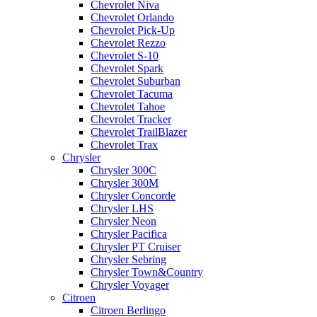
Chevrolet Niva
Chevrolet Orlando
Chevrolet Pick-Up
Chevrolet Rezzo
Chevrolet S-10
Chevrolet Spark
Chevrolet Suburban
Chevrolet Tacuma
Chevrolet Tahoe
Chevrolet Tracker
Chevrolet TrailBlazer
Chevrolet Trax
Chrysler
Chrysler 300C
Chrysler 300M
Chrysler Concorde
Chrysler LHS
Chrysler Neon
Chrysler Pacifica
Chrysler PT Cruiser
Chrysler Sebring
Chrysler Town&Country
Chrysler Voyager
Citroen
Citroen Berlingo