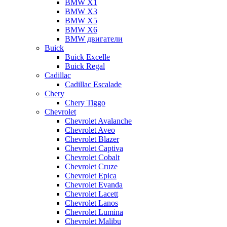
BMW X1
BMW X3
BMW X5
BMW X6
BMW двигатели
Buick
Buick Excelle
Buick Regal
Cadillac
Cadillac Escalade
Chery
Chery Tiggo
Chevrolet
Chevrolet Avalanche
Chevrolet Aveo
Chevrolet Blazer
Chevrolet Captiva
Chevrolet Cobalt
Chevrolet Cruze
Chevrolet Epica
Chevrolet Evanda
Chevrolet Lacett
Chevrolet Lanos
Chevrolet Lumina
Chevrolet Malibu