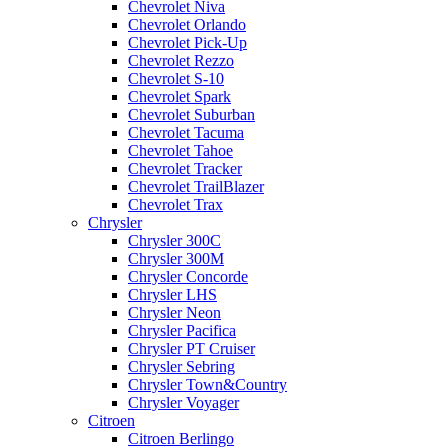
Chevrolet Niva
Chevrolet Orlando
Chevrolet Pick-Up
Chevrolet Rezzo
Chevrolet S-10
Chevrolet Spark
Chevrolet Suburban
Chevrolet Tacuma
Chevrolet Tahoe
Chevrolet Tracker
Chevrolet TrailBlazer
Chevrolet Trax
Chrysler
Chrysler 300C
Chrysler 300M
Chrysler Concorde
Chrysler LHS
Chrysler Neon
Chrysler Pacifica
Chrysler PT Cruiser
Chrysler Sebring
Chrysler Town&Country
Chrysler Voyager
Citroen
Citroen Berlingo