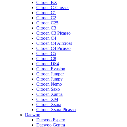
Citroen BX
Citroen C-Crosser
Citroen C1
Citroen C2
Citroen C25
Citroen C3
Citroen C3 Picasso
Citroen C4
Citroen C4 Aircross
Citroen C4 Picasso
Citroen C5
Citroen C8
Citroen DS4
Citroen Evasion
Citroen Jumper
Citroen Jumpy
Citroen Nemo
Citroen Saxo
Citroen Xantia
Citroen XM
Citroen Xsara
Citroen Xsara Picasso
Daewoo
Daewoo Espero
Daewoo Gentra