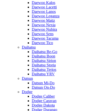
Daewoo Kalos
Daewoo Lacetti
Daewoo Lanos
Daewoo Leganza
Daewoo Matiz
Daewoo Nexia
Daewoo Nubira
Daewoo Sens
Daewoo Tacuma
Daewoo Tico
Daihatsu
Daihatsu Be-Go
Daihatsu Boon
Daihatsu Sirion
Daihatsu Storia
Daihatsu Terios
Daihatsu YRV
Datsun
Datsun Mi-Do
Datsun On-Do
Dodge
Dodge Caliber
Dodge Caravan
Dodge Dakota
Dodge Durango