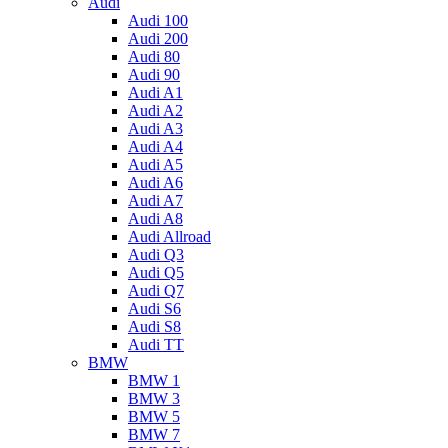
Audi
Audi 100
Audi 200
Audi 80
Audi 90
Audi A1
Audi A2
Audi A3
Audi A4
Audi A5
Audi A6
Audi A7
Audi A8
Audi Allroad
Audi Q3
Audi Q5
Audi Q7
Audi S6
Audi S8
Audi TT
BMW
BMW 1
BMW 3
BMW 5
BMW 7