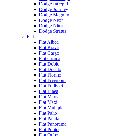
Dodge Intrepid
Dodge Journey
Dodge Magnum
Dodge Neon
Dodge Nitro
Dodge Stratus
Fiat
Fiat Albea
Fiat Bravo
Fiat Cargo
Fiat Croma
Fiat Doblo
Fiat Ducato
Fiat Fiorino
Fiat Freemont
Fiat Fullback
Fiat Linea
Fiat Marea
Fiat Maxi
Fiat Multipla
Fiat Palio
Fiat Panda
Fiat Panorama
Fiat Punto
Fiat Qubo