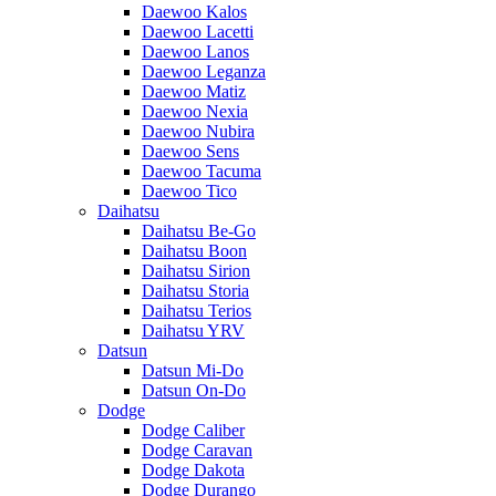
Daewoo Kalos
Daewoo Lacetti
Daewoo Lanos
Daewoo Leganza
Daewoo Matiz
Daewoo Nexia
Daewoo Nubira
Daewoo Sens
Daewoo Tacuma
Daewoo Tico
Daihatsu
Daihatsu Be-Go
Daihatsu Boon
Daihatsu Sirion
Daihatsu Storia
Daihatsu Terios
Daihatsu YRV
Datsun
Datsun Mi-Do
Datsun On-Do
Dodge
Dodge Caliber
Dodge Caravan
Dodge Dakota
Dodge Durango