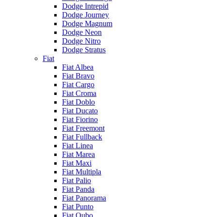
Dodge Intrepid
Dodge Journey
Dodge Magnum
Dodge Neon
Dodge Nitro
Dodge Stratus
Fiat
Fiat Albea
Fiat Bravo
Fiat Cargo
Fiat Croma
Fiat Doblo
Fiat Ducato
Fiat Fiorino
Fiat Freemont
Fiat Fullback
Fiat Linea
Fiat Marea
Fiat Maxi
Fiat Multipla
Fiat Palio
Fiat Panda
Fiat Panorama
Fiat Punto
Fiat Qubo