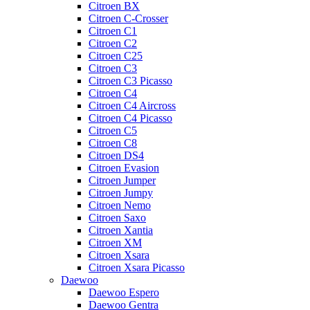
Citroen BX
Citroen C-Crosser
Citroen C1
Citroen C2
Citroen C25
Citroen C3
Citroen C3 Picasso
Citroen C4
Citroen C4 Aircross
Citroen C4 Picasso
Citroen C5
Citroen C8
Citroen DS4
Citroen Evasion
Citroen Jumper
Citroen Jumpy
Citroen Nemo
Citroen Saxo
Citroen Xantia
Citroen XM
Citroen Xsara
Citroen Xsara Picasso
Daewoo
Daewoo Espero
Daewoo Gentra