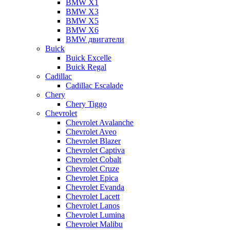
BMW X1
BMW X3
BMW X5
BMW X6
BMW двигатели
Buick
Buick Excelle
Buick Regal
Cadillac
Cadillac Escalade
Chery
Chery Tiggo
Chevrolet
Chevrolet Avalanche
Chevrolet Aveo
Chevrolet Blazer
Chevrolet Captiva
Chevrolet Cobalt
Chevrolet Cruze
Chevrolet Epica
Chevrolet Evanda
Chevrolet Lacett
Chevrolet Lanos
Chevrolet Lumina
Chevrolet Malibu