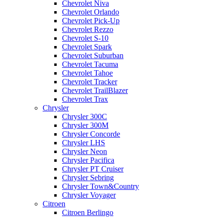
Chevrolet Niva
Chevrolet Orlando
Chevrolet Pick-Up
Chevrolet Rezzo
Chevrolet S-10
Chevrolet Spark
Chevrolet Suburban
Chevrolet Tacuma
Chevrolet Tahoe
Chevrolet Tracker
Chevrolet TrailBlazer
Chevrolet Trax
Chrysler
Chrysler 300C
Chrysler 300M
Chrysler Concorde
Chrysler LHS
Chrysler Neon
Chrysler Pacifica
Chrysler PT Cruiser
Chrysler Sebring
Chrysler Town&Country
Chrysler Voyager
Citroen
Citroen Berlingo