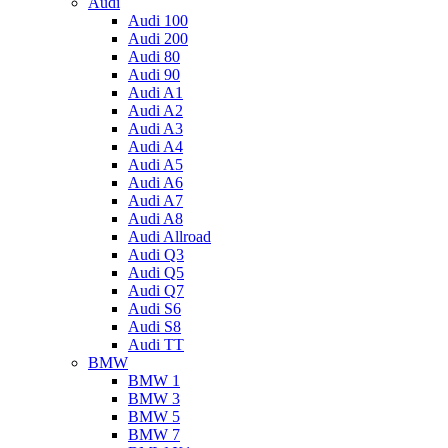
Audi
Audi 100
Audi 200
Audi 80
Audi 90
Audi A1
Audi A2
Audi A3
Audi A4
Audi A5
Audi A6
Audi A7
Audi A8
Audi Allroad
Audi Q3
Audi Q5
Audi Q7
Audi S6
Audi S8
Audi TT
BMW
BMW 1
BMW 3
BMW 5
BMW 7