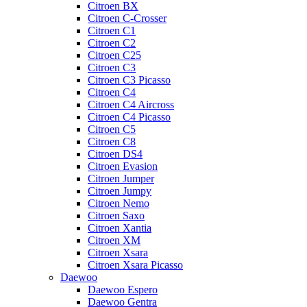
Citroen BX
Citroen C-Crosser
Citroen C1
Citroen C2
Citroen C25
Citroen C3
Citroen C3 Picasso
Citroen C4
Citroen C4 Aircross
Citroen C4 Picasso
Citroen C5
Citroen C8
Citroen DS4
Citroen Evasion
Citroen Jumper
Citroen Jumpy
Citroen Nemo
Citroen Saxo
Citroen Xantia
Citroen XM
Citroen Xsara
Citroen Xsara Picasso
Daewoo
Daewoo Espero
Daewoo Gentra