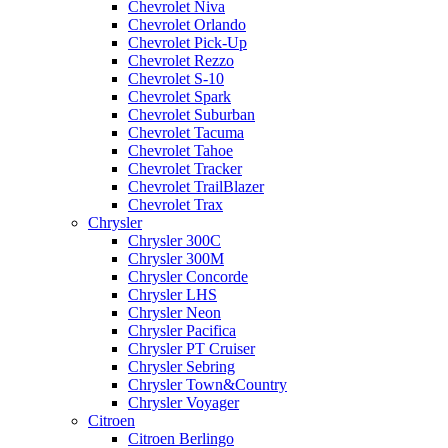
Chevrolet Niva
Chevrolet Orlando
Chevrolet Pick-Up
Chevrolet Rezzo
Chevrolet S-10
Chevrolet Spark
Chevrolet Suburban
Chevrolet Tacuma
Chevrolet Tahoe
Chevrolet Tracker
Chevrolet TrailBlazer
Chevrolet Trax
Chrysler
Chrysler 300C
Chrysler 300M
Chrysler Concorde
Chrysler LHS
Chrysler Neon
Chrysler Pacifica
Chrysler PT Cruiser
Chrysler Sebring
Chrysler Town&Country
Chrysler Voyager
Citroen
Citroen Berlingo