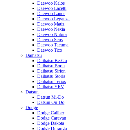
Daewoo Kalos
Daewoo Lacetti
Daewoo Lanos
Daewoo Leganza
Daewoo Matiz
Daewoo Nexia
Daewoo Nubira
Daewoo Sens
Daewoo Tacuma
Daewoo Tico
Daihatsu
Daihatsu Be-Go
Daihatsu Boon
Daihatsu Sirion
Daihatsu Storia
Daihatsu Terios
Daihatsu YRV
Datsun
Datsun Mi-Do
Datsun On-Do
Dodge
Dodge Caliber
Dodge Caravan
Dodge Dakota
Dodge Durango