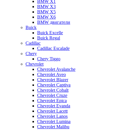
BMW X1
BMW X3
BMW X5
BMW X6
BMW двигатели
Buick
Buick Excelle
Buick Regal
Cadillac
Cadillac Escalade
Chery
Chery Tiggo
Chevrolet
Chevrolet Avalanche
Chevrolet Aveo
Chevrolet Blazer
Chevrolet Captiva
Chevrolet Cobalt
Chevrolet Cruze
Chevrolet Epica
Chevrolet Evanda
Chevrolet Lacett
Chevrolet Lanos
Chevrolet Lumina
Chevrolet Malibu