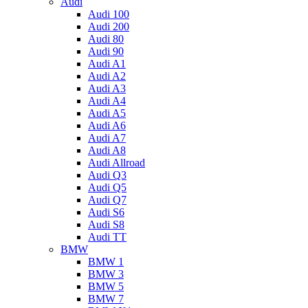
Audi
Audi 100
Audi 200
Audi 80
Audi 90
Audi A1
Audi A2
Audi A3
Audi A4
Audi A5
Audi A6
Audi A7
Audi A8
Audi Allroad
Audi Q3
Audi Q5
Audi Q7
Audi S6
Audi S8
Audi TT
BMW
BMW 1
BMW 3
BMW 5
BMW 7