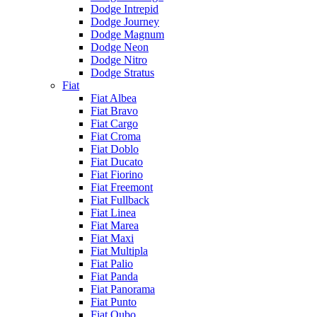
Dodge Intrepid
Dodge Journey
Dodge Magnum
Dodge Neon
Dodge Nitro
Dodge Stratus
Fiat
Fiat Albea
Fiat Bravo
Fiat Cargo
Fiat Croma
Fiat Doblo
Fiat Ducato
Fiat Fiorino
Fiat Freemont
Fiat Fullback
Fiat Linea
Fiat Marea
Fiat Maxi
Fiat Multipla
Fiat Palio
Fiat Panda
Fiat Panorama
Fiat Punto
Fiat Qubo