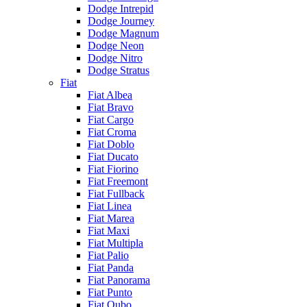
Dodge Intrepid
Dodge Journey
Dodge Magnum
Dodge Neon
Dodge Nitro
Dodge Stratus
Fiat
Fiat Albea
Fiat Bravo
Fiat Cargo
Fiat Croma
Fiat Doblo
Fiat Ducato
Fiat Fiorino
Fiat Freemont
Fiat Fullback
Fiat Linea
Fiat Marea
Fiat Maxi
Fiat Multipla
Fiat Palio
Fiat Panda
Fiat Panorama
Fiat Punto
Fiat Qubo