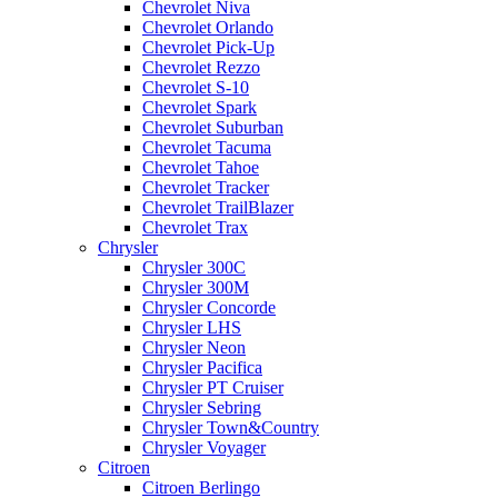
Chevrolet Niva
Chevrolet Orlando
Chevrolet Pick-Up
Chevrolet Rezzo
Chevrolet S-10
Chevrolet Spark
Chevrolet Suburban
Chevrolet Tacuma
Chevrolet Tahoe
Chevrolet Tracker
Chevrolet TrailBlazer
Chevrolet Trax
Chrysler
Chrysler 300C
Chrysler 300M
Chrysler Concorde
Chrysler LHS
Chrysler Neon
Chrysler Pacifica
Chrysler PT Cruiser
Chrysler Sebring
Chrysler Town&Country
Chrysler Voyager
Citroen
Citroen Berlingo