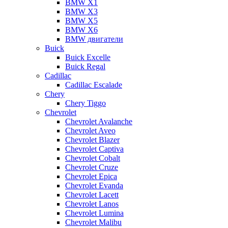
BMW X1
BMW X3
BMW X5
BMW X6
BMW двигатели
Buick
Buick Excelle
Buick Regal
Cadillac
Cadillac Escalade
Chery
Chery Tiggo
Chevrolet
Chevrolet Avalanche
Chevrolet Aveo
Chevrolet Blazer
Chevrolet Captiva
Chevrolet Cobalt
Chevrolet Cruze
Chevrolet Epica
Chevrolet Evanda
Chevrolet Lacett
Chevrolet Lanos
Chevrolet Lumina
Chevrolet Malibu