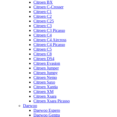
Citroen BX
Citroen C-Crosser
Citroen C1
Citroen C2
Citroen C25
Citroen C3
Citroen C3 Picasso
Citroen C4
Citroen C4 Aircross
Citroen C4 Picasso
Citroen C5
Citroen C8
Citroen DS4
Citroen Evasion
Citroen Jumper
Citroen Jumpy
Citroen Nemo
Citroen Saxo
Citroen Xantia
Citroen XM
Citroen Xsara
Citroen Xsara Picasso
Daewoo
Daewoo Espero
Daewoo Gentra