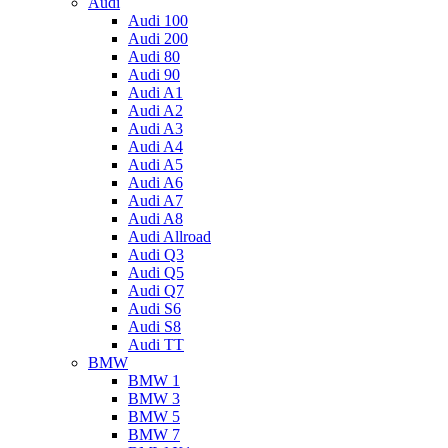
Audi
Audi 100
Audi 200
Audi 80
Audi 90
Audi A1
Audi A2
Audi A3
Audi A4
Audi A5
Audi A6
Audi A7
Audi A8
Audi Allroad
Audi Q3
Audi Q5
Audi Q7
Audi S6
Audi S8
Audi TT
BMW
BMW 1
BMW 3
BMW 5
BMW 7