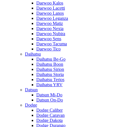
Daewoo Kalos
Daewoo Lacetti
Daewoo Lanos
Daewoo Leganza
Daewoo Matiz
Daewoo Nexia
Daewoo Nubira
Daewoo Sens
Daewoo Tacuma
Daewoo Tico
Daihatsu
Daihatsu Be-Go
Daihatsu Boon
Daihatsu Sirion
Daihatsu Storia
Daihatsu Terios
Daihatsu YRV
Datsun
Datsun Mi-Do
Datsun On-Do
Dodge
Dodge Caliber
Dodge Caravan
Dodge Dakota
Dodge Durango