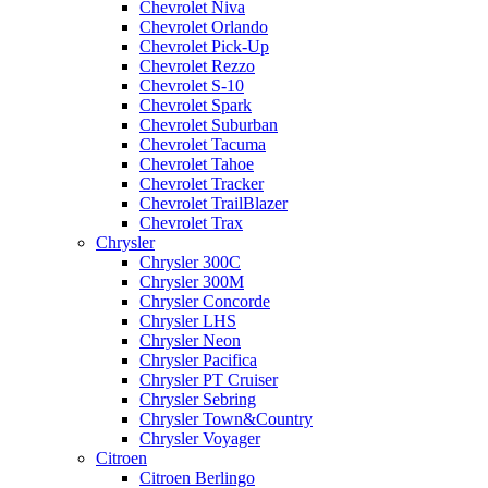
Chevrolet Niva
Chevrolet Orlando
Chevrolet Pick-Up
Chevrolet Rezzo
Chevrolet S-10
Chevrolet Spark
Chevrolet Suburban
Chevrolet Tacuma
Chevrolet Tahoe
Chevrolet Tracker
Chevrolet TrailBlazer
Chevrolet Trax
Chrysler
Chrysler 300C
Chrysler 300M
Chrysler Concorde
Chrysler LHS
Chrysler Neon
Chrysler Pacifica
Chrysler PT Cruiser
Chrysler Sebring
Chrysler Town&Country
Chrysler Voyager
Citroen
Citroen Berlingo