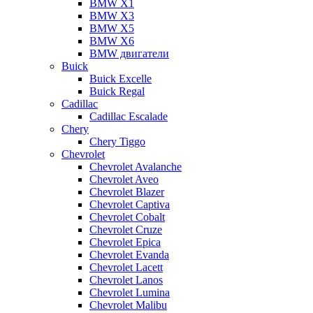
BMW X1
BMW X3
BMW X5
BMW X6
BMW двигатели
Buick
Buick Excelle
Buick Regal
Cadillac
Cadillac Escalade
Chery
Chery Tiggo
Chevrolet
Chevrolet Avalanche
Chevrolet Aveo
Chevrolet Blazer
Chevrolet Captiva
Chevrolet Cobalt
Chevrolet Cruze
Chevrolet Epica
Chevrolet Evanda
Chevrolet Lacett
Chevrolet Lanos
Chevrolet Lumina
Chevrolet Malibu