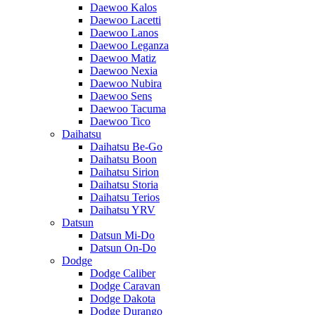
Daewoo Kalos
Daewoo Lacetti
Daewoo Lanos
Daewoo Leganza
Daewoo Matiz
Daewoo Nexia
Daewoo Nubira
Daewoo Sens
Daewoo Tacuma
Daewoo Tico
Daihatsu
Daihatsu Be-Go
Daihatsu Boon
Daihatsu Sirion
Daihatsu Storia
Daihatsu Terios
Daihatsu YRV
Datsun
Datsun Mi-Do
Datsun On-Do
Dodge
Dodge Caliber
Dodge Caravan
Dodge Dakota
Dodge Durango