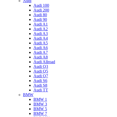
Audi
Audi 100
Audi 200
Audi 80
Audi 90
Audi A1
Audi A2
Audi A3
Audi A4
Audi A5
Audi A6
Audi A7
Audi A8
Audi Allroad
Audi Q3
Audi Q5
Audi Q7
Audi S6
Audi S8
Audi TT
BMW
BMW 1
BMW 3
BMW 5
BMW 7