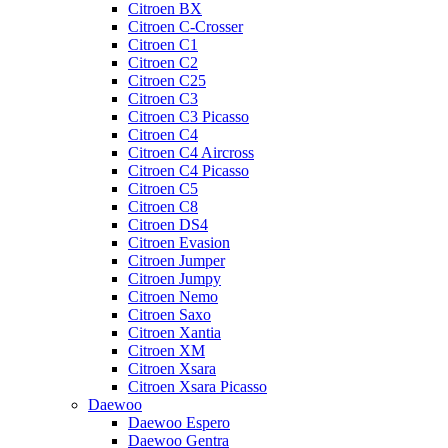
Citroen BX
Citroen C-Crosser
Citroen C1
Citroen C2
Citroen C25
Citroen C3
Citroen C3 Picasso
Citroen C4
Citroen C4 Aircross
Citroen C4 Picasso
Citroen C5
Citroen C8
Citroen DS4
Citroen Evasion
Citroen Jumper
Citroen Jumpy
Citroen Nemo
Citroen Saxo
Citroen Xantia
Citroen XM
Citroen Xsara
Citroen Xsara Picasso
Daewoo
Daewoo Espero
Daewoo Gentra