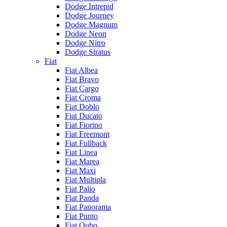
Dodge Intrepid
Dodge Journey
Dodge Magnum
Dodge Neon
Dodge Nitro
Dodge Stratus
Fiat
Fiat Albea
Fiat Bravo
Fiat Cargo
Fiat Croma
Fiat Doblo
Fiat Ducato
Fiat Fiorino
Fiat Freemont
Fiat Fullback
Fiat Linea
Fiat Marea
Fiat Maxi
Fiat Multipla
Fiat Palio
Fiat Panda
Fiat Panorama
Fiat Punto
Fiat Qubo